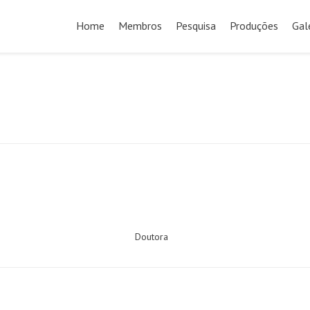
Pular
para
Home
Membros
Pesquisa
Produções
Gal
o
conteúdo
Doutora