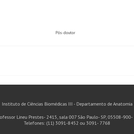
Pós-doutor
Instituto de Ciências Biomédicas III - Departamento de Anatomia
rofessor Lineu Prestes- 2415, sala 007 São Paulo- SP, 05508-900- 
Telefones: (11) 3091-8452 ou 3091- 7768